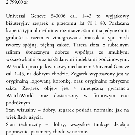
2.799.00
zł
Universal Geneve 543006 cal. 1-43 to wyjątkowy
biżuteryjny zegarek z przełomu lat 70 i 80. Pozłacana
koperta typu ultra-thin w rozmiarze 30mm ma jedyne 6mm
grubości a razem ze zintegrowana bransoleta typu mesh
tworzy spójną, piękną całość. Tarcza złota, z subtelnym
szlifem słonecznym dobrze współgra ze smukłymi
wskazówkami oraz nakładanymi indeksami godzinowymi.
W środku pracuje kwarcowy mechanizm Universal Geneve
cal. 1-43, na dobrym chodzie. Zegarek wyposażony jest w
oryginalną logowaną koronkę, oraz oryginalne fabryczne
szkło. Zegarek objęty jest 4 miesięczną gwarancją
WatchWorld oraz dostarczony w firmowym etui
podróżnym.
Stan wizualny – dobry, zegarek posiada normalne jak na
wiek ślady użycia.
Stan techniczny – dobry, wszystkie funkcje działają
poprawnie, parametry chodu w normie.