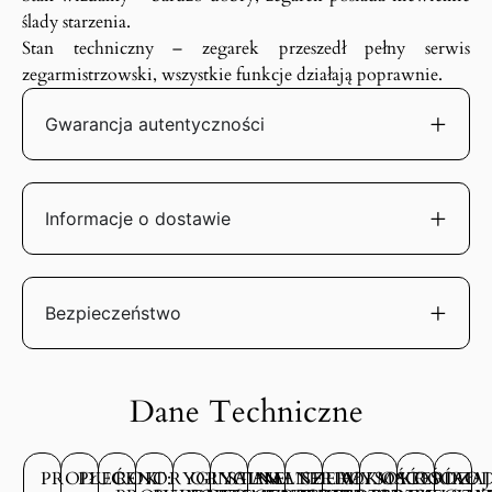
ślady starzenia.
Stan techniczny – zegarek przeszedł pełny serwis
zegarmistrzowski, wszystkie funkcje działają poprawnie.
Gwarancja autentyczności
Informacje o dostawie
Bezpieczeństwo
Dane Techniczne
PRODUCENT:
PŁEĆ:
ROK
ORYGINALNE
ORYGINALNE
STAN
MATERIAŁ
SZEROKOŚĆ
WYSOKOŚĆ
MATERIAŁ
RODZAJ
ROD