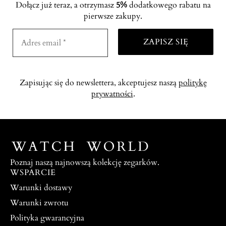
Dołącz już teraz, a otrzymasz
5%
dodatkowego rabatu na
pierwsze zakupy.
Zapisując się do newslettera, akceptujesz naszą
politykę
prywatności
.
Poznaj naszą najnowszą kolekcję zegarków.
WSPARCIE
Warunki dostawy
Warunki zwrotu
Polityka gwarancyjna