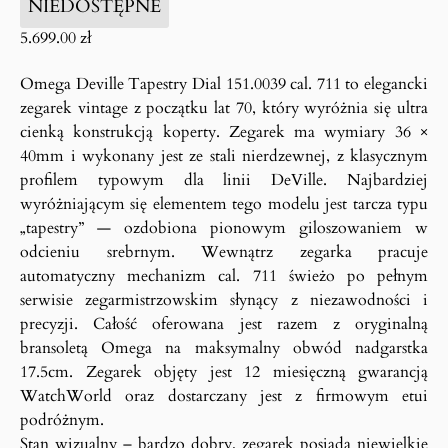
NIEDOSTĘPNE
5.699.00
zł
Omega Deville Tapestry Dial 151.0039 cal. 711 to elegancki
zegarek vintage z początku lat 70, który wyróżnia się ultra
cienką konstrukcją koperty. Zegarek ma wymiary 36 ×
40mm i wykonany jest ze stali nierdzewnej, z klasycznym
profilem typowym dla linii DeVille. Najbardziej
wyróżniającym się elementem tego modelu jest tarcza typu
„tapestry” — ozdobiona pionowym giloszowaniem w
odcieniu srebrnym. Wewnątrz zegarka pracuje
automatyczny mechanizm cal. 711 świeżo po pełnym
serwisie zegarmistrzowskim słynący z niezawodności i
precyzji. Całość oferowana jest razem z oryginalną
bransoletą Omega na maksymalny obwód nadgarstka
17.5cm. Zegarek objęty jest 12 miesięczną gwarancją
WatchWorld oraz dostarczany jest z firmowym etui
podróżnym.
Stan wizualny – bardzo dobry, zegarek posiada niewielkie