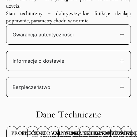
użycia.
Stan techniczny – dobry,wszystkie funkcje działają
poprawnie, parametry chodu w normie.
Gwarancja autentyczności
Informacje o dostawie
Bezpieczeństwo
Dane Techniczne
PRODUCENT:
PŁEĆ:
ROK
ORYGINALNE
ORYGINALNE
STAN
MATERIAŁ
SZEROKOŚĆ
WYSOKOŚĆ
MATERIAŁ
RODZAJ
ROD