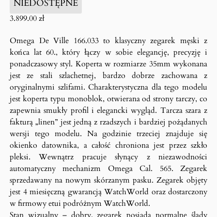
NIEDOSTĘPNE
3.899.00
zł
Omega De Ville 166.033 to klasyczny zegarek męski z
końca lat 60., który łączy w sobie elegancję, precyzję i
ponadczasowy styl. Koperta w rozmiarze 35mm wykonana
jest ze stali szlachetnej, bardzo dobrze zachowana z
oryginalnymi szlifami. Charakterystyczna dla tego modelu
jest koperta typu monoblok, otwierana od strony tarczy, co
zapewnia smukły profil i elegancki wygląd. Tarcza szara z
fakturą „linen” jest jedną z rzadszych i bardziej pożądanych
wersji tego modelu. Na godzinie trzeciej znajduje się
okienko datownika, a całość chroniona jest przez szkło
pleksi. Wewnątrz pracuje słynący z niezawodności
automatyczny mechanizm Omega Cal. 565. Zegarek
sprzedawany na nowym skórzanym pasku. Zegarek objęty
jest 4 miesięczną gwarancją WatchWorld oraz dostarczony
w firmowy etui podróżnym WatchWorld.
Stan wizualny – dobry, zegarek posiada normalne ślady