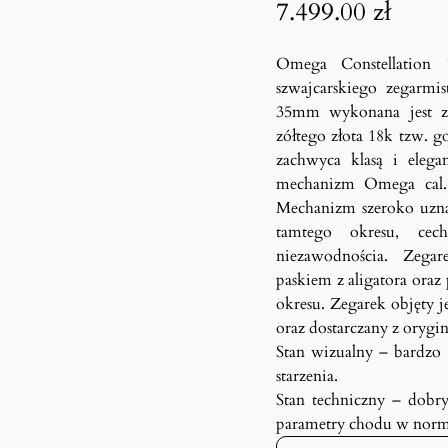
7.499.00
zł
Omega Constellation 
szwajcarskiego zegarmi
35mm wykonana jest ze 
zółtego złota 18k tzw. 
zachwyca klasą i eleg
mechanizm Omega cal. 
Mechanizm szeroko uzna
tamtego okresu, cec
niezawodnościa. Zega
paskiem z aligatora ora
okresu. Zegarek objęty 
oraz dostarczany z oryg
Stan wizualny – bardzo 
starzenia.
Stan techniczny – dobry
parametry chodu w norm