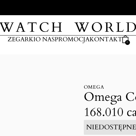
ARKI
ZEGARKI
O NAS
PROMOCJA
KONTAKT
0
OMEGA
Omega Con
168.010 ca
NIEDOSTĘPN