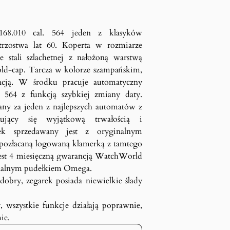
168.010 cal. 564 jeden z klasyków
strzostwa lat 60. Koperta w rozmiarze
stali szlachetnej z nałożoną warstwą
gold-cap. Tarcza w kolorze szampańskim,
ancją. W środku pracuje automatyczny
564 z funkcją szybkiej zmiany daty.
ny za jeden z najlepszych automatów z
hujący się wyjątkową trwałością i
rek sprzedawany jest z oryginalnym
z pozłacaną logowaną klamerką z tamtego
jest 4 miesięczną gwarancją WatchWorld
inalnym pudełkiem Omega.
dobry, zegarek posiada niewielkie ślady
, wszystkie funkcje działają poprawnie,
ie.