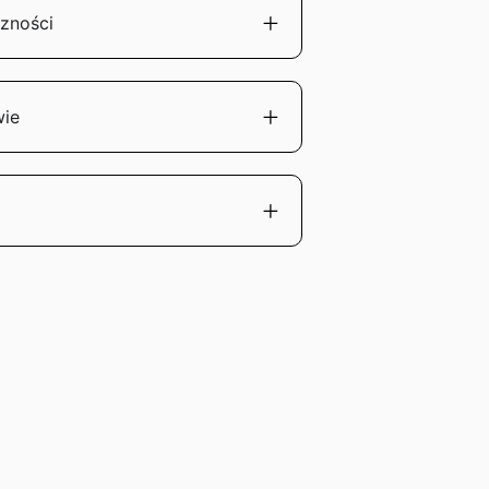
zności
wie