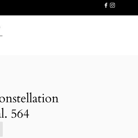
GWARANC
stellation
l. 564
E