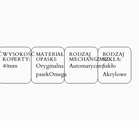
Ć
WYSOKOŚĆ
MATERIAŁ
RODZAJ
RODZAJ
KOPERTY:
OPASKI:
MECHANIZMU:
SZKŁA:
40mm
Oryginalna
Automatyczny
Szkło
pasekOmega
Akrylowe