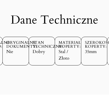
Dane Techniczne
ALNE
ORYGINALNE
STAN
MATERIAŁ
SZEROKOŚ
:
DOKUMENTY:
TECHNICZNY:
KOPERTY:
KOPERTY:
Nie
Dobry
Stal /
35mm
Złoto