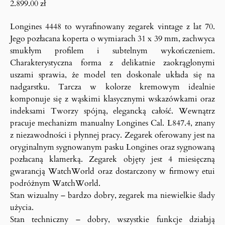
2.899.00
zł
Longines 4448 to wyrafinowany zegarek vintage z lat 70.
Jego pozłacana koperta o wymiarach 31 x 39 mm, zachwyca
smukłym profilem i subtelnym wykończeniem.
Charakterystyczna forma z delikatnie zaokrąglonymi
uszami sprawia, że model ten doskonale układa się na
nadgarstku. Tarcza w kolorze kremowym idealnie
komponuje się z wąskimi klasycznymi wskazówkami oraz
indeksami Tworzy spójną, elegancką całość. Wewnątrz
pracuje mechanizm manualny Longines Cal. L847.4, znany
z niezawodności i płynnej pracy. Zegarek oferowany jest na
oryginalnym sygnowanym pasku Longines oraz sygnowaną
pozłacaną klamerką. Zegarek objęty jest 4 miesięczną
gwarancją WatchWorld oraz dostarczony w firmowy etui
podróżnym WatchWorld.
Stan wizualny – bardzo dobry, zegarek ma niewielkie ślady
użycia.
Stan techniczny – dobry, wszystkie funkcje działają