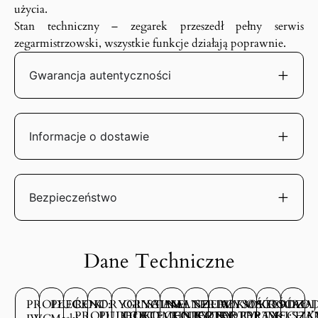
użycia.
Stan techniczny – zegarek przeszedł pełny serwis
zegarmistrzowski, wszystkie funkcje działają poprawnie.
Gwarancja autentyczności
Informacje o dostawie
Bezpieczeństwo
Dane Techniczne
PRODUCENT:
PŁEĆ:
ROK
ORYGINALNE
ORYGINALNE
STAN
MATERIAŁ
SZEROKOŚĆ
WYSOKOŚĆ
MATERIAŁ
RODZAJ
ROD
PRODUKCJI:
PUDEŁKO:
DOKUMENTY:
TECHNICZNY:
KOPERTY:
KOPERTY:
KOPERTY:
OPASKI:
MECHA
SZK