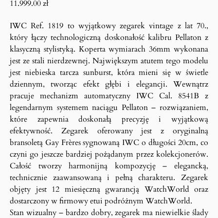
11.999.00
zł
IWC Ref. 1819 to wyjątkowy zegarek vintage z lat 70.,
który łączy technologiczną doskonałość kalibru Pellaton z
klasyczną stylistyką. Koperta wymiarach 36mm wykonana
jest ze stali nierdzewnej. Największym atutem tego modelu
jest niebieska tarcza sunburst, która mieni się w świetle
dziennym, tworząc efekt głębi i elegancji. Wewnątrz
pracuje mechanizm automatyczny IWC Cal. 8541B z
legendarnym systemem naciągu Pellaton – rozwiązaniem,
które zapewnia doskonałą precyzję i wyjątkową
efektywność. Zegarek oferowany jest z oryginalną
bransoletą Gay Frères sygnowaną IWC o długości 20cm, co
czyni go jeszcze bardziej pożądanym przez kolekcjonerów.
Całość tworzy harmonijną kompozycję – elegancką,
technicznie zaawansowaną i pełną charakteru. Zegarek
objęty jest 12 miesięczną gwarancją WatchWorld oraz
dostarczony w firmowy etui podróżnym WatchWorld.
Stan wizualny – bardzo dobry, zegarek ma niewielkie ślady