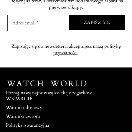
Dołącz już teraz, a otrzymasz
5%
dodatkowego rabatu na
pierwsze zakupy.
Zapisując się do newslettera, akceptujesz naszą
politykę
prywatności
.
Poznaj naszą najnowszą kolekcję zegarków.
WSPARCIE
Warunki dostawy
Warunki zwrotu
Polityka gwarancyjna