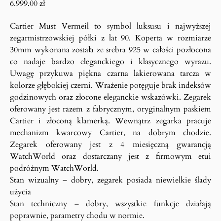
6.999.00
zł
Cartier Must Vermeil to symbol luksusu i najwyższej
zegarmistrzowskiej półki z lat 90. Koperta w rozmiarze
30mm wykonana została ze srebra 925 w całości pozłocona
co nadaje bardzo eleganckiego i klasycznego wyrazu.
Uwagę przykuwa piękna czarna lakierowana tarcza w
kolorze głębokiej czerni. Wrażenie potęguje brak indeksów
godzinowych oraz złocone eleganckie wskazówki. Zegarek
oferowany jest razem z fabrycznym, oryginalnym paskiem
Cartier i złoconą klamerką. Wewnątrz zegarka pracuje
mechanizm kwarcowy Cartier, na dobrym chodzie.
Zegarek oferowany jest z 4 miesięczną gwarancją
WatchWorld oraz dostarczany jest z firmowym etui
podróżnym WatchWorld.
Stan wizualny – dobry, zegarek posiada niewielkie ślady
użycia
Stan techniczny – dobry, wszystkie funkcje działają
poprawnie, parametry chodu w normie.