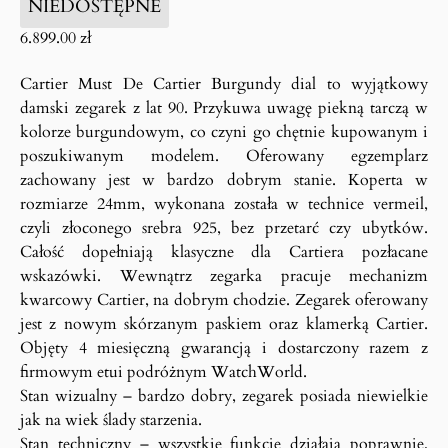
NIEDOSTĘPNE
6.899.00
zł
Cartier Must De Cartier Burgundy dial to wyjątkowy
damski zegarek z lat 90. Przykuwa uwagę piekną tarczą w
kolorze burgundowym, co czyni go chętnie kupowanym i
poszukiwanym modelem. Oferowany egzemplarz
zachowany jest w bardzo dobrym stanie. Koperta w
rozmiarze 24mm, wykonana została w technice vermeil,
czyli złoconego srebra 925, bez przetarć czy ubytków.
Całość dopełniają klasyczne dla Cartiera pozłacane
wskazówki. Wewnątrz zegarka pracuje mechanizm
kwarcowy Cartier, na dobrym chodzie. Zegarek oferowany
jest z nowym skórzanym paskiem oraz klamerką Cartier.
Objęty 4 miesięczną gwarancją i dostarczony razem z
firmowym etui podróżnym WatchWorld.
Stan wizualny – bardzo dobry, zegarek posiada niewielkie
jak na wiek ślady starzenia.
Stan techniczny – wszystkie funkcje działają poprawnie,